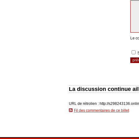
Le c
La discussion continue ail
URL de rétrolien : http://s298243136.onl
Fil des commentaires de ce billet