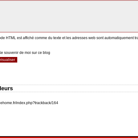
ode HTML est affiché comme du texte et les adresses web sont automatiquement tr
Se souvenir de moi sur ce blog
leurs
inehome.fr/index.php?trackback/164