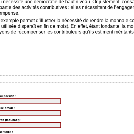
i nécessite une démocratie de haut niveau. Or justement, consa
 partie des activités contributives : elles nécessitent de l’engag
ompense.
 exemple permet d’illustrer la nécessité de rendre la monnaie con
 utilisée disparaît en fin de mois). En effet, étant fondante, la 
oyens de récompenser les contributeurs qu’ils estiment méritants
u pseudo :
se email :
Site web (facultatif) :
ntaire :