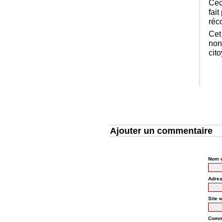
Cec
fait
réc
Cet
non
cit
Ajouter un commentaire
Nom o
Adres
Comme