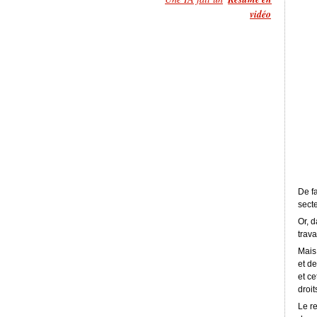
vidéo
De fa
sect
Or, d
trava
Mais
et de
et c
droit
Le re