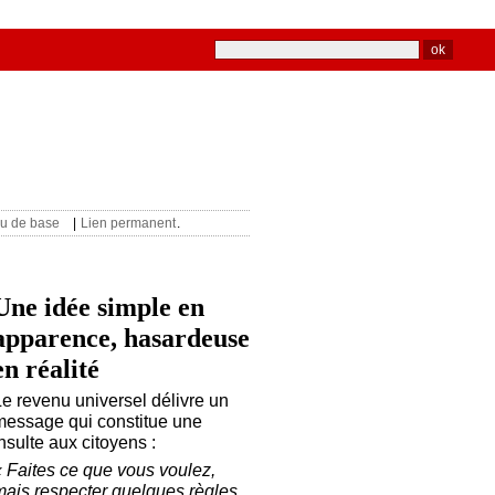
u de base
|
Lien permanent
.
Une idée simple en
apparence, hasardeuse
en réalité
Le revenu universel délivre un
message qui constitue une
nsulte aux citoyens :
« Faites ce que vous voulez,
mais respecter quelques règles