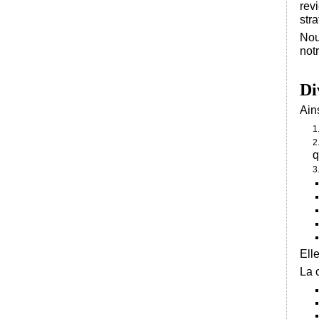
rev
str
Nou
not
Di
Ain
q
Ell
La 