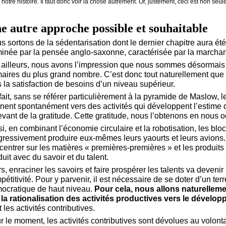
notre histoire. Il faut donc voir la chose autrement. Or, justement, ceci est non se
e autre approche possible et souhaitable
s sortons de la sédentarisation dont le dernier chapitre aura été l
inée par la pensée anglo-saxonne, caractérisée par la marchan
 ailleurs, nous avons l’impression que nous sommes désormais 
maires du plus grand nombre. C’est donc tout naturellement que
s la satisfaction de besoins d’un niveau supérieur.
fait, sans se référer particulièrement à la pyramide de Maslow, 
rnent spontanément vers des activités qui développent l’estime d
evant de la gratitude. Cette gratitude, nous l’obtenons en nou
si, en combinant l’économie circulaire et la robotisation, les blo
gressivement produire eux-mêmes leurs yaourts et leurs avions
centrer sur les matières « premières-premières » et les produits
uit avec du savoir et du talent.
rs, enraciner les savoirs et faire prospérer les talents va deveni
étitivité. Pour y parvenir, il est nécessaire de se doter d’un ter
ocratique de haut niveau.
Pour cela, nous allons naturellemen
 la rationalisation des activités productives vers le dével
 les activités contributives.
r le moment, les activités contributives sont dévolues au volont