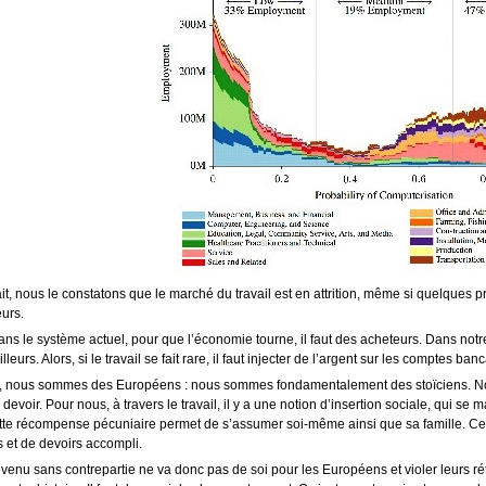
it, nous le constatons que le marché du travail est en attrition, même si quelques p
eurs.
ans le système actuel, pour que l’économie tourne, il faut des acheteurs. Dans notre
illeurs. Alors, si le travail se fait rare, il faut injecter de l’argent sur les comptes 
, nous sommes des Européens : nous sommes fondamentalement des stoïciens. Nou
 devoir. Pour nous, à travers le travail, il y a une notion d’insertion sociale, qui 
ette récompense pécuniaire permet de s’assumer soi-même ainsi que sa famille. Ce
s et de devoirs accompli.
venu sans contrepartie ne va donc pas de soi pour les Européens et violer leurs rét