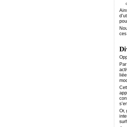
Ain
d’u
pou
Nou
ces
Di
Opp
Par
act
lié
mod
Cet
app
cont
s’e
Or,
int
sur