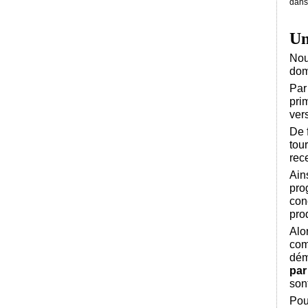
dans 
Un
Nou
dom
Par
pri
ver
De 
tou
rec
Ain
pro
con
prod
Alo
comp
dém
par
sont
Pou