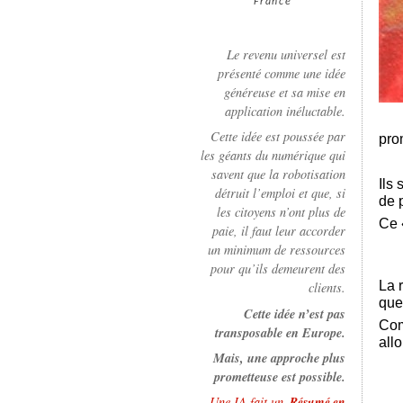
France
Le revenu universel est
présenté comme une idée
généreuse et sa mise en
application inéluctable.
Cette idée est poussée par
pro
les géants du numérique qui
savent que la robotisation
Ils
détruit l’emploi et que, si
de 
les citoyens n’ont plus de
Ce 
paie, il faut leur accorder
un minimum de ressources
pour qu’ils demeurent des
La 
clients.
que
Cette idée n’est pas
Com
transposable en Europe.
all
Mais, une approche plus
prometteuse est possible.
Une IA fait un
Résumé en