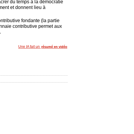
crer du temps à la démocratie
ement et donnent lieu à
tributive fondante (la partie
monnaie contributive permet aux
.
Une IA fait un
résumé en vidéo