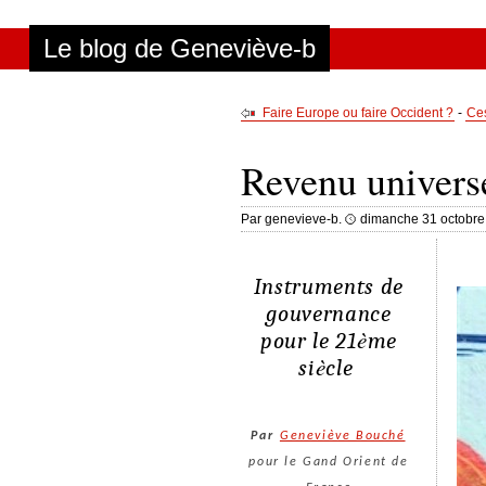
Aller au contenu
|
Aller au menu
|
Aller à la recherche
Le blog de Geneviève-b
Faire Europe ou faire Occident ?
-
Ces
Revenu universe
Par genevieve-b.
dimanche 31 octobre
Instruments de
gouvernance
è
pour le 21
me
è
si
cle
Par
Geneviève Bouché
pour le Gand Orient de