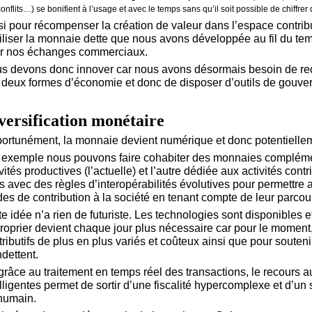
conflits…) se bonifient à l’usage et avec le temps sans qu’il soit possible de chiffrer
si pour récompenser la création de valeur dans l’espace contribut
tiliser la monnaie dette que nous avons développée au fil du t
r nos échanges commerciaux.
s devons donc innover car nous avons désormais besoin de rec
 deux formes d’économie et donc de disposer d’outils de gouve
versification monétaire
ortunément, la monnaie devient numérique et donc potentiellem
 exemple nous pouvons faire cohabiter des monnaies complémen
ivités productives (l’actuelle) et l’autre dédiée aux activités con
es avec des règles d’interopérabilités évolutives pour permettre a
es de contribution à la société en tenant compte de leur parcour
te idée n’a rien de futuriste. Les technologies sont disponibles e
roprier devient chaque jour plus nécessaire car pour le moment, 
ributifs de plus en plus variés et coûteux ainsi que pour soutenir
ndettent.
 grâce au traitement en temps réel des transactions, le recour
elligentes permet de sortir d’une fiscalité hypercomplexe et d’un
humain.