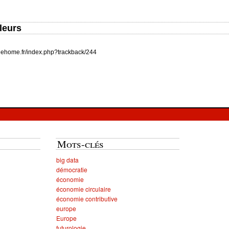
leurs
inehome.fr/index.php?trackback/244
Mots-clés
big data
démocratie
économie
économie circulaire
économie contributive
europe
Europe
futurologie