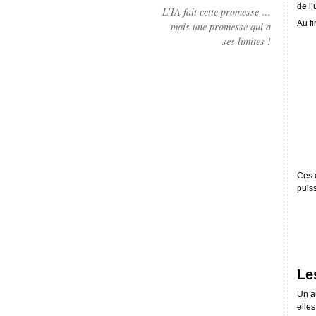
de l’
L’IA fait cette promesse …
Au fi
mais une promesse qui a
ses limites !
Ces c
puis
Le
Un a
elle