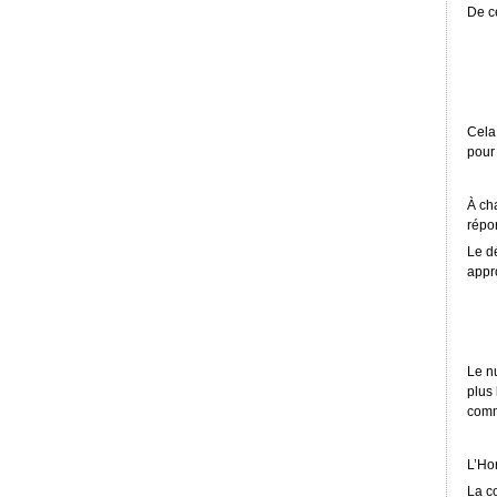
De ce
Cela
pour 
À ch
répo
Le d
appr
Le n
plus
comm
L’Ho
La co