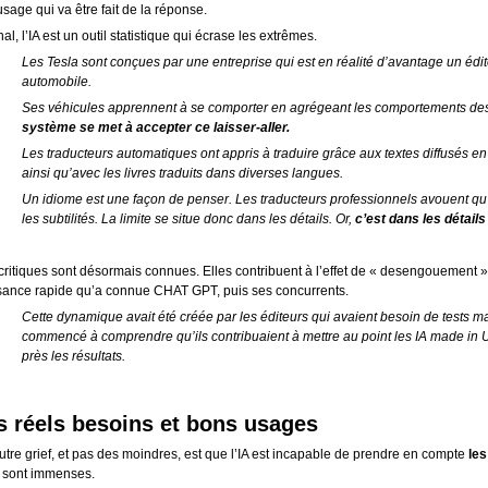
usage qui va être fait de la réponse.
nal, l’IA est un outil statistique qui écrase les extrêmes.
Les Tesla sont conçues par une entreprise qui est en réalité d’avantage un édit
automobile.
Ses véhicules apprennent à se comporter en agrégeant les comportements des c
système se met à accepter ce laisser-aller.
Les traducteurs automatiques ont appris à traduire grâce aux textes diffusés
ainsi qu’avec les livres traduits dans diverses langues.
Un idiome est une façon de penser. Les traducteurs professionnels avouent qu’i
les subtilités. La limite se situe donc dans les détails. Or,
c’est dans les détai
ritiques sont désormais connues. Elles contribuent à l’effet de « desengouement » a
sance rapide qu’a connue CHAT GPT, puis ses concurrents.
Cette dynamique avait été créée par les éditeurs qui avaient besoin de tests m
commencé à comprendre qu’ils contribuaient à mettre au point les IA made in 
près les résultats.
s réels besoins et bons usages
utre grief, et pas des moindres, est que l’IA est incapable de prendre en compte
les
s sont immenses.