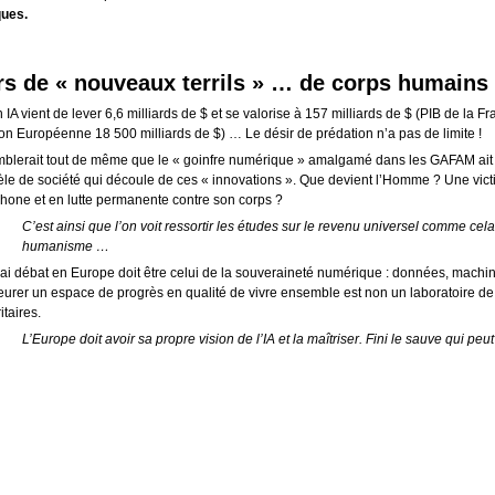
ques.
rs de « nouveaux terrils » … de corps humains
IA vient de lever 6,6 milliards de $ et se valorise à 157 milliards de $ (PIB de la Fr
ion Européenne 18 500 milliards de $) … Le désir de prédation n’a pas de limite !
emblerait tout de même que le « goinfre numérique » amalgamé dans les GAFAM ait 
le de société qui découle de ces « innovations ». Que devient l’Homme ? Une vict
phone et en lutte permanente contre son corps ?
C’est ainsi que l’on voit ressortir les études sur le revenu universel comme cel
humanisme …
rai débat en Europe doit être celui de la souveraineté numérique : données, machine
urer un espace de progrès en qualité de vivre ensemble est non un laboratoire de
itaires.
L’Europe doit avoir sa propre vision de l’IA et la maîtriser. Fini le sauve qui p