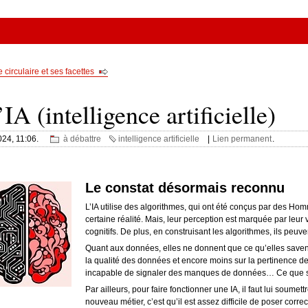
circulaire et ses facettes
’IA (intelligence artificielle)
024, 11:06.
à débattre
intelligence artificielle
|
Lien permanent
.
Le constat désormais reconnu
L’IA utilise des algorithmes, qui ont été conçus par des Hom
certaine réalité. Mais, leur perception est marquée par leur v
cognitifs. De plus, en construisant les algorithmes, ils peuve
Quant aux données, elles ne donnent que ce qu’elles saven
la qualité des données et encore moins sur la pertinence de 
incapable de signaler des manques de données… Ce que sa
Par ailleurs, pour faire fonctionner une IA, il faut lui soumet
nouveau métier, c’est qu’il est assez difficile de poser cor