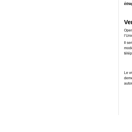
éthi
Ve
Open 
l’Un
Il s
modè
télé
Le v
deme
autor