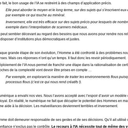
 fait, le bon usage de l’IA se restreint à des champs d’application précis.
Elle peut aborder le moyen et le long terme, sur des sujets qui s’inscrivent e
par exemple ce qui touche au minéral.
Inversement, elle est très efficace sur des sujets précis pour lesquels de nom
exemple dans l’interprétation de scanners médicaux.
 peut sembler décevant au regard des besoins que nous avons pour rendre nos relat
disposer d’institutions plus démocratiques et justes.
aque grande étape de son évolution, l’Homme a été confronté à des problèmes nouve
nses. Mais ces réponses n’ont qu’un temps. Il faut donc les revoir périodiquement.
éploiement de l’IA nous permet de franchir une étape dans la rationalisation de cer
oches de la complexité vont devoir être prises en compte …
Par exemple, en explorant la manière de traiter les environnements flous pui
processus flous (c’est ce qui nous rend créatifs !).
umérique a envahi nos vies. Nous l’avons accepté avec l’espoir d’avoir un modèle d
 loyal. En réalité, le numérique ne fait que décupler le potentiel des Hommes en m
e aide à la décision. Les malveillances deviennent terribles et inversement.
mme doit demeurer responsable de ses gestes et de ses décisions. Qu’il ait utilisé
nfiance n’exclus pas le contrôle.
Le recours à l’IA nécessite tout de même des v