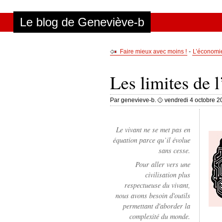
Aller au contenu
|
Aller au menu
|
Aller à la recherche
Le blog de Geneviève-b
Faire mieux avec moins !
-
L’économie 
Les limites de l
Par genevieve-b.
vendredi 4 octobre 2
Le vivant ne se met pas en
équation parce qu’il évolue
sans cesse.
Pour aller vers une
civilisation plus
respectueuse du vivant,
nous avons besoin d'outils
permettant d'aborder la
complexité du monde.