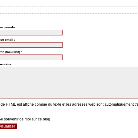
u pseudo :
se email :
Site web (facultatif) :
ntaire :
ode HTML est affiché comme du texte et les adresses web sont automatiquement tr
Se souvenir de moi sur ce blog