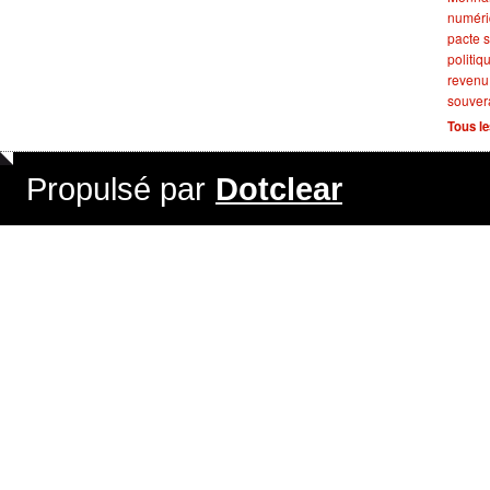
numér
pacte s
politiq
revenu
souver
Tous le
Propulsé par
Dotclear