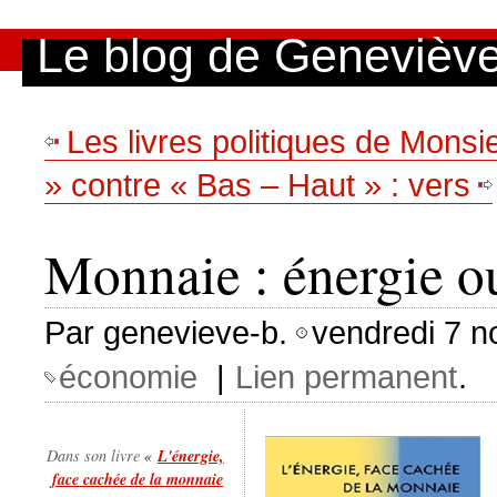
Aller au contenu
|
Aller au menu
|
Aller à la recherche
Le blog de Genevièv
Les livres politiques de Monsie
» contre « Bas – Haut » : vers
Monnaie : énergie 
Par genevieve-b.
vendredi 7 n
économie
|
Lien permanent
.
«
L'énergie,
Dans son livre
face cachée de la monnaie