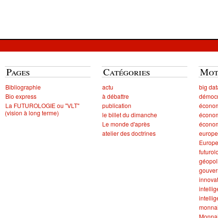
Pages
Catégories
Mot
Bibliographie
actu
big dat
Bio express
à débattre
démocr
La FUTUROLOGIE ou "VLT"
publication
écono
(vision à long terme)
le billet du dimanche
économ
Le monde d'après
économ
atelier des doctrines
europe
Europ
futurol
géopol
gouve
innova
intellig
intelli
monna
Monnai