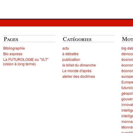
Pages
Catégories
Mot
Bibliographie
actu
big dat
Bio express
à débattre
démocr
La FUTUROLOGIE ou "VLT"
publication
écono
(vision à long terme)
le billet du dimanche
économ
Le monde d'après
économ
atelier des doctrines
europe
Europ
futurol
géopol
gouve
innova
intellig
intelli
monna
Monnai
numér