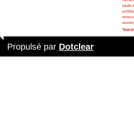
pacte s
politiq
revenu
souver
Tous le
Propulsé par
Dotclear