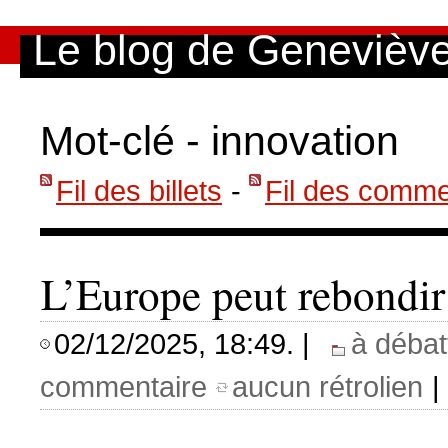
Aller au contenu
|
Aller au menu
|
Aller à la recherche
Le blog de Genevièv
Mot-clé - innovation
Fil des billets
-
Fil des comme
L’Europe peut rebondi
02/12/2025, 18:49. |
à débat
commentaire
aucun rétrolien
|