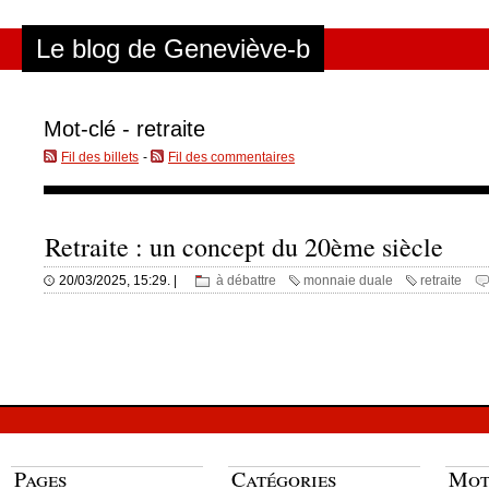
Aller au contenu
|
Aller au menu
|
Aller à la recherche
Le blog de Geneviève-b
Mot-clé - retraite
Fil des billets
-
Fil des commentaires
Retraite : un concept du 20ème siècle
20/03/2025, 15:29. |
à débattre
monnaie duale
retraite
Pages
Catégories
Mot