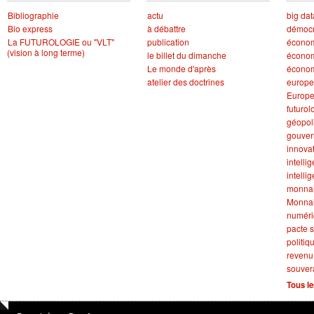
Bibliographie
actu
big dat
Bio express
à débattre
démocr
La FUTUROLOGIE ou "VLT"
publication
écono
(vision à long terme)
le billet du dimanche
économ
Le monde d'après
économ
atelier des doctrines
europe
Europ
futurol
géopol
gouve
innova
intellig
intelli
monna
Monnai
numér
pacte s
politiq
revenu
souver
Tous le