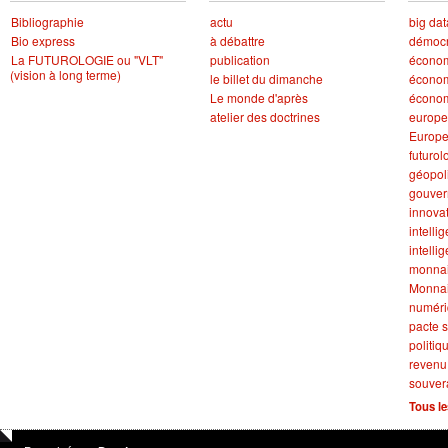
Bibliographie
actu
big dat
Bio express
à débattre
démocr
La FUTUROLOGIE ou "VLT"
publication
écono
(vision à long terme)
le billet du dimanche
économ
Le monde d'après
économ
atelier des doctrines
europe
Europ
futurol
géopol
gouve
innova
intellig
intelli
monna
Monnai
numér
pacte s
politiq
revenu
souver
Tous le