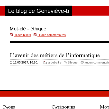
Aller au contenu
|
Aller au menu
|
Aller à la recherche
Le blog de Geneviève-b
Mot-clé - éthique
Fil des billets
-
Fil des commentaires
L’avenir des métiers de l’informatique
12/05/2017, 16:30. |
à débattre
éthique
aucun commentai
Pages
Catégories
Mot