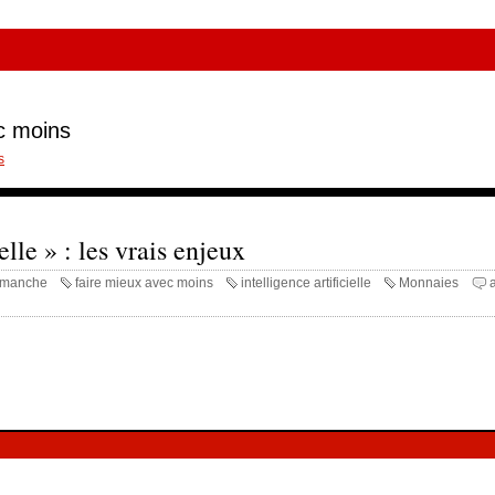
ec moins
s
elle » : les vrais enjeux
dimanche
faire mieux avec moins
intelligence artificielle
Monnaies