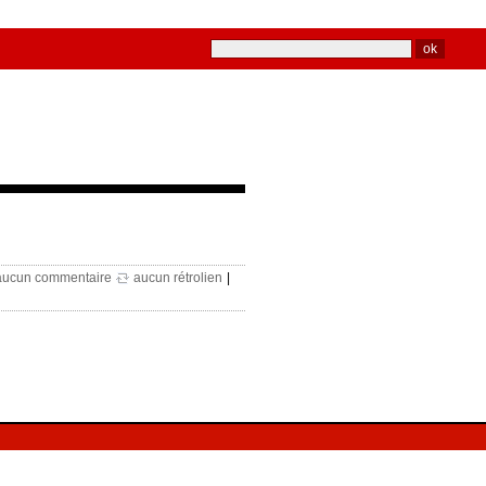
aucun commentaire
aucun rétrolien
|