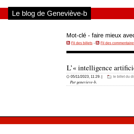
Aller au contenu
|
Aller au menu
|
Aller à la recherche
Le blog de Geneviève-b
Mot-clé - faire mieux av
Fil des billets
-
Fil des commentaire
L’« intelligence artifici
05/11/2023, 11:29. |
le billet du 
Par genevieve-b.