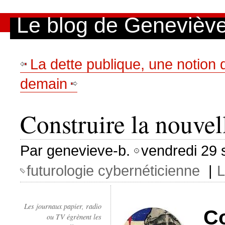
Aller au contenu
|
Aller au menu
|
Aller à la recherche
Le blog de Genevièv
La dette publique, une notion 
demain
Construire la nouvel
Par genevieve-b.
vendredi 29 
futurologie cybernéticienne
|
L
Les journaux papier, radio
Co
ou TV égrènent les