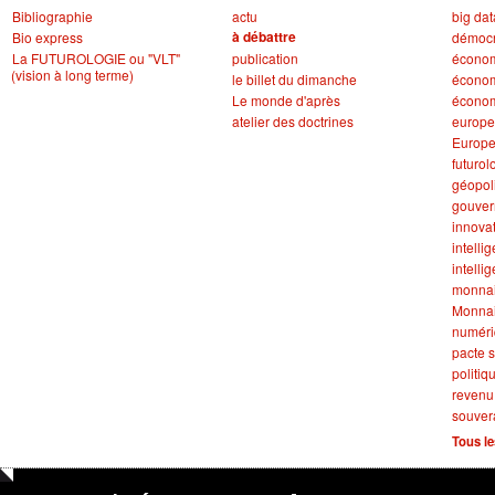
Bibliographie
actu
big dat
à débattre
Bio express
démocr
La FUTUROLOGIE ou "VLT"
publication
écono
(vision à long terme)
le billet du dimanche
économ
Le monde d'après
économ
atelier des doctrines
europe
Europ
futurol
géopol
gouve
innova
intellig
intelli
monna
Monnai
numér
pacte s
politiq
revenu
souver
Tous le