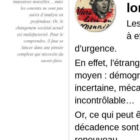
mauvaises nouvelles… mais
lo
les constats ne sont pas
suivis d’analyse en
Les
profondeur. Or, le
changement sociétal actuel
à e
est multifactoriel. Pour le
comprendre, il faut se
d’urgence.
lancer dans une pensée
complexe qui nécessite du
En effet, l’étra
savoir-faire.
moyen : démogra
incertaine, méc
incontrôlable…
Or, ce qui peut
décadence sont 
renouveau.